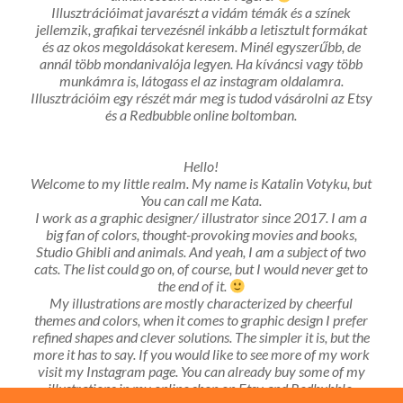
Illusztrációimat javarészt a vidám témák és a színek
jellemzik, grafikai tervezésnél inkább a letisztult formákat
és az okos megoldásokat keresem. Minél egyszerűbb, de
annál több mondanivalója legyen. Ha kíváncsi vagy több
munkámra is, látogass el az instagram oldalamra.
Illusztrációim egy részét már meg is tudod vásárolni az Etsy
és a Redbubble online boltomban.
Hello!
Welcome to my little realm. My name is Katalin Votyku, but
You can call me Kata.
I work as a graphic designer/ illustrator since 2017. I am a
big fan of colors, thought-provoking movies and books,
Studio Ghibli and animals. And yeah, I am a subject of two
cats. The list could go on, of course, but I would never get to
the end of it.
My illustrations are mostly characterized by cheerful
themes and colors, when it comes to graphic design I prefer
refined shapes and clever solutions. The simpler it is, but the
more it has to say. If you would like to see more of my work
visit my Instagram page. You can already buy some of my
illustrations in my online shop on Etsy and Redbubble.