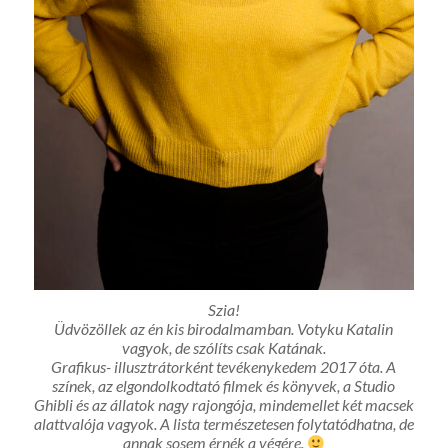
Szia!
Üdvözöllek az én kis birodalmamban. Votyku Katalin
vagyok, de szólíts csak Katának.
Grafikus- illusztrátorként tevékenykedem 2017 óta. A
színek, az elgondolkodtató filmek és könyvek, a Studio
Ghibli és az állatok nagy rajongója, mindemellet két macsek
alattvalója vagyok. A lista természetesen folytatódhatna, de
annak sosem érnék a végére.